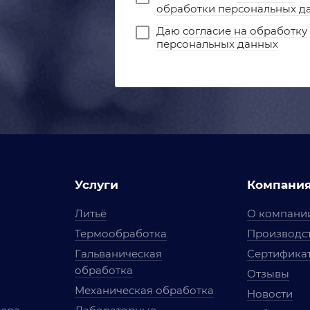
обработки персональных д
Даю
согласие на обработку
персональных данных
Услуги
Компани
Литьё
О компани
Термообработка
Производст
Гальваническая
Сертифика
обработка
Отзывы
Механическая обработка
Новости