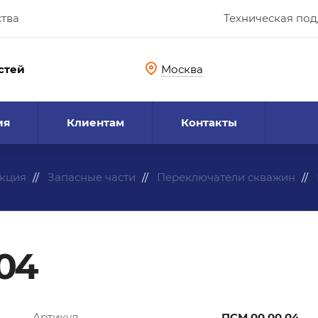
ства
Техническая по
стей
Москва
ия
Клиентам
Контакты
кция
Запасные части
Переключатели скважин
04
Артикул
ПСМ.00.00.04