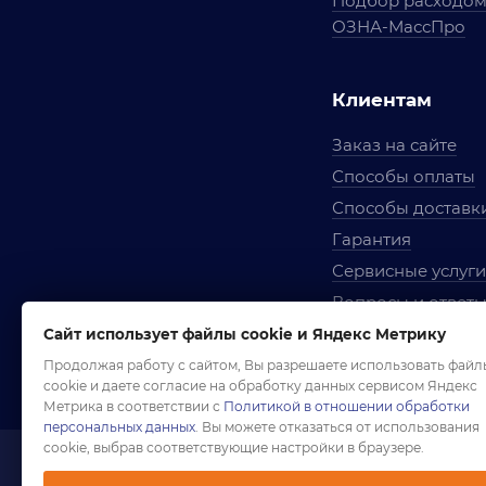
Подбор расходо
ОЗНА-МассПро
Клиентам
Заказ на сайте
Способы оплаты
Способы доставк
Гарантия
Сервисные услуги
Вопросы и ответ
Условия сотрудни
Сайт использует файлы cookie и Яндекс Метрику
Правила использ
Продолжая работу с сайтом, Вы разрешаете использовать файл
cookie и даете согласие на обработку данных сервисом Яндекс
Метрика в соответствии с
Политикой в отношении обработки
персональных данных
. Вы можете отказаться от использования
cookie, выбрав соответствующие настройки в браузере.
1958-2026 ©
Комп