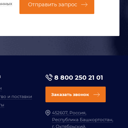
анных
Отправить запрос
я
8 800 250 21 01
и
Заказать звонок
во и поставки
ты
452607, Россия,
Республика Башкортостан,
г. Октябрьский,