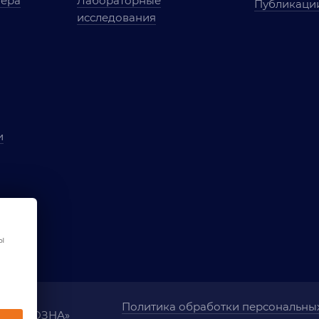
мера
Лабораторные
Публикаци
исследования
и
ы
чества
ования
ы
Политика обработки персональны
ания «ОЗНА»