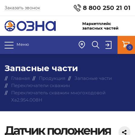
8 800 250 21 01
Заказать звонок
Маркетплейс
запасных частей
Меню
0
Запасные части
Главная
Продукция
Запасные части
Переключатели скважин
Переключатель скважин многоходовой
Ха2.954.008Н
Датчик положения