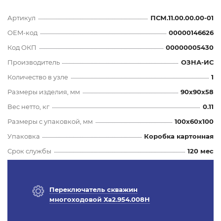
Артикул
ПСМ.11.00.00.00-01
OEM-код
00000146626
Код ОКП
00000005430
Производитель
ОЗНА-ИС
Количество в узле
1
Размеры изделия, мм
90x90x58
Вес нетто, кг
0.11
Размеры с упаковкой, мм
100x60x100
Упаковка
Коробка картонная
Срок службы
120 мес
Переключатель скважин
многоходовой Ха2.954.008Н