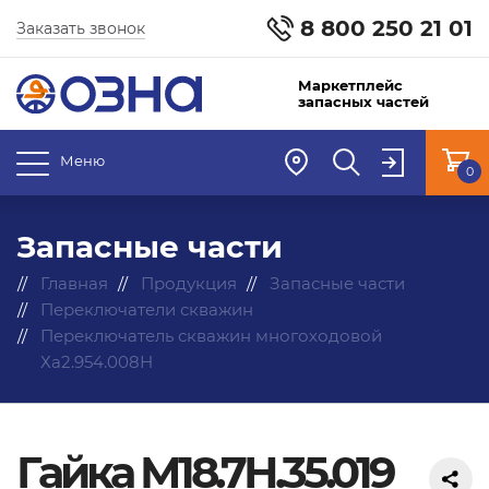
8 800 250 21 01
Заказать звонок
Маркетплейс
запасных частей
Меню
0
Запасные части
Главная
Продукция
Запасные части
Переключатели скважин
Переключатель скважин многоходовой
Ха2.954.008Н
Гайка М18.7Н.35.019