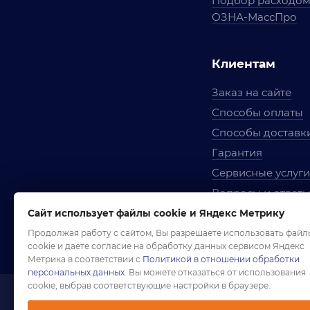
Подбор расходо
ОЗНА-МассПро
Клиентам
Заказ на сайте
Способы оплаты
Способы доставк
Гарантия
Сервисные услуги
Вопросы и ответ
Условия сотрудни
Сайт использует файлы cookie и Яндекс Метрику
Правила использ
Продолжая работу с сайтом, Вы разрешаете использовать файл
cookie и даете согласие на обработку данных сервисом Яндекс
Метрика в соответствии с
Политикой в отношении обработки
персональных данных
. Вы можете отказаться от использования
cookie, выбрав соответствующие настройки в браузере.
1958-2026 ©
Комп