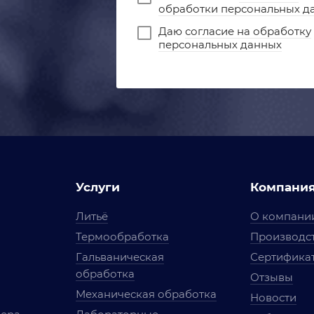
обработки персональных д
Даю
согласие на обработку
персональных данных
Услуги
Компани
Литьё
О компани
Термообработка
Производст
Гальваническая
Сертифика
обработка
Отзывы
Механическая обработка
Новости