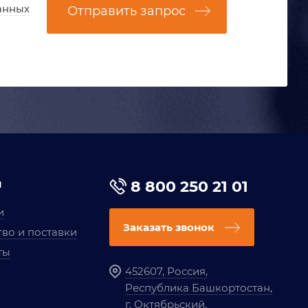
анных
Отправить запрос
я
8 800 250 21 01
и
Заказать звонок
во и поставки
ты
452607, Россия,
Республика Башкортостан,
г. Октябрьский,