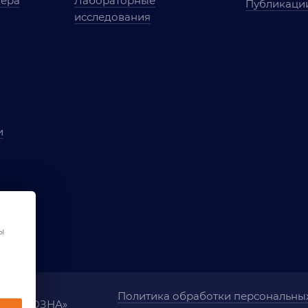
мера
Лабораторные
Публикаци
исследования
и
ы
чества
ования
ы
Политика обработки персональны
ания «ОЗНА»