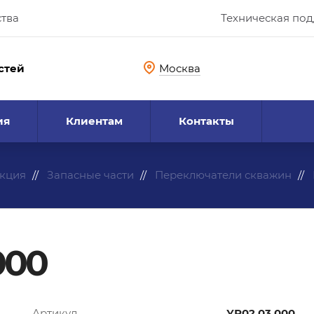
ства
Техническая по
стей
Москва
ия
Клиентам
Контакты
кция
Запасные части
Переключатели скважин
000
Артикул
УР02.03.000