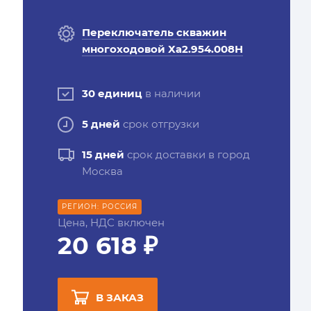
Переключатель скважин
многоходовой Ха2.954.008Н
30 единиц
в наличии
5 дней
срок отгрузки
15 дней
срок доставки в город
Москва
РЕГИОН: РОССИЯ
Цена, НДС включен
20 618 ₽
В ЗАКАЗ