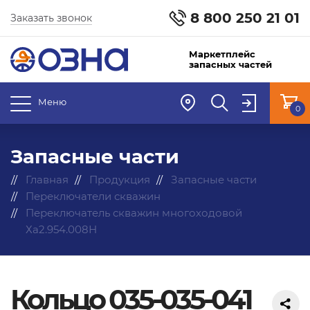
8 800 250 21 01
Заказать звонок
Маркетплейс
запасных частей
Меню
0
Запасные части
Главная
Продукция
Запасные части
Переключатели скважин
Переключатель скважин многоходовой
Ха2.954.008Н
Кольцо 035-035-041