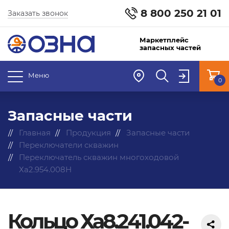
8 800 250 21 01
Заказать звонок
Маркетплейс
запасных частей
Меню
0
Запасные части
Главная
Продукция
Запасные части
Переключатели скважин
Переключатель скважин многоходовой
Ха2.954.008Н
Кольцо Ха8.241.042-