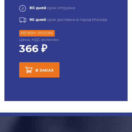
80 дней
срок отгрузки
90 дней
срок доставки в город Москва
РЕГИОН: РОССИЯ
Цена, НДС включен
366 ₽
В ЗАКАЗ