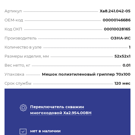
Артикул
Ха8.241.042-05
OEM-код
00000146686
Код ОКП
00010028165
Производитель
ОЗНА-ИС
Количество в узле
1
Размеры изделия, мм
52x52x1
Вес нетто, кг
0.01
Упаковка
Мешок полиэтиленовый гриппер 70х100
Срок службы
120 мес
Переключатель скважин
многоходовой Ха2.954.008Н
нет в наличии