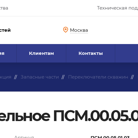
ства
Техническая по
стей
Москва
ия
Клиентам
Контакты
кция
Запасные части
Переключатели скважин
льное ПСМ.00.05.0
Артикул
ПСМ.00.05.01.03