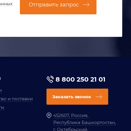
анных
Отправить запрос
я
8 800 250 21 01
и
Заказать звонок
во и поставки
ты
452607, Россия,
Республика Башкортостан,
г. Октябрьский,