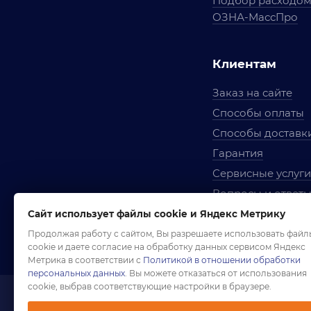
Подбор расходо
ОЗНА-МассПро
Клиентам
Заказ на сайте
Способы оплаты
Способы доставк
Гарантия
Сервисные услуги
Вопросы и ответ
Условия сотрудни
Сайт использует файлы cookie и Яндекс Метрику
Правила использ
Продолжая работу с сайтом, Вы разрешаете использовать файл
cookie и даете согласие на обработку данных сервисом Яндекс
Метрика в соответствии с
Политикой в отношении обработки
персональных данных
. Вы можете отказаться от использования
cookie, выбрав соответствующие настройки в браузере.
1958-2026 ©
Комп