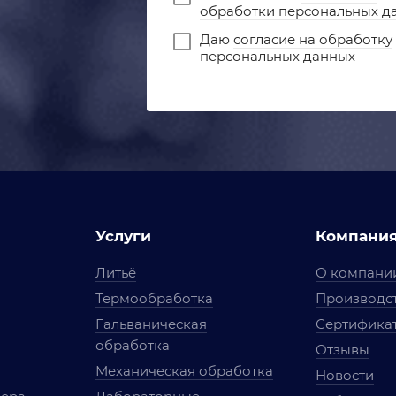
обработки персональных д
Даю
согласие на обработку
персональных данных
Услуги
Компани
Литьё
О компани
Термообработка
Производст
Гальваническая
Сертифика
обработка
Отзывы
Механическая обработка
Новости