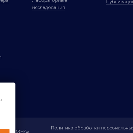
мера
Лабораторные
Публикаци
исследования
и
ы
чества
ования
ы
Политика обработки персональны
ания «ОЗНА»