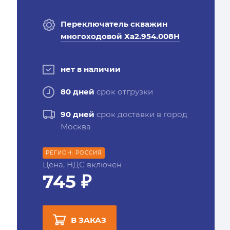
Переключатель скважин
многоходовой Ха2.954.008Н
нет в наличии
80 дней
срок отгрузки
90 дней
срок доставки в город
Москва
РЕГИОН: РОССИЯ
Цена, НДС включен
745 ₽
В ЗАКАЗ