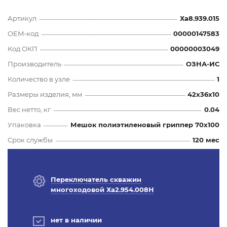
Артикул
Ха8.939.015
OEM-код
00000147583
Код ОКП
00000003049
Производитель
ОЗНА-ИС
Количество в узле
1
Размеры изделия, мм
42x36x10
Вес нетто, кг
0.04
Упаковка
Мешок полиэтиленовый гриппер 70х100
Срок службы
120 мес
Переключатель скважин
многоходовой Ха2.954.008Н
нет в наличии