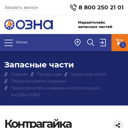
8 800 250 21 01
Заказать звонок
Маркетплейс
запасных частей
Меню
0
Запасные части
Главная
Продукция
Запасные части
Переключатели скважин
Переключатель скважин многоходовой
Ха2.954.008Н
Контрагайка