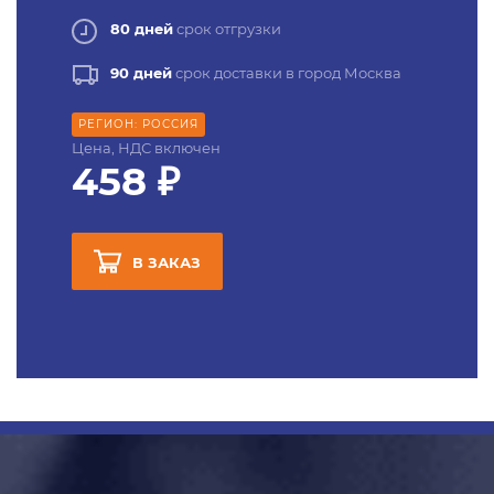
80 дней
срок отгрузки
90 дней
срок доставки в город Москва
РЕГИОН: РОССИЯ
Цена, НДС включен
458 ₽
В ЗАКАЗ