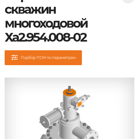
скважин
многоходовой
Ха2.954.008-02
Подбор ПСМ по параметрам