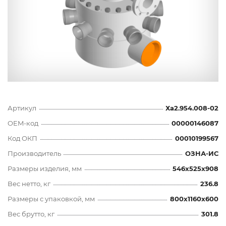
Артикул
Ха2.954.008-02
OEM-код
00000146087
Код ОКП
00010199567
Производитель
ОЗНА-ИС
Размеры изделия, мм
546x525x908
Вес нетто, кг
236.8
Размеры с упаковкой, мм
800x1160x600
Вес брутто, кг
301.8