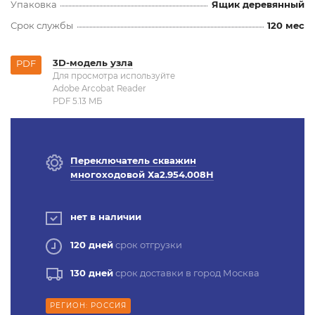
Упаковка
Ящик деревянный
Срок службы
120 мес
3D-модель узла
PDF
Для просмотра используйте
Adobe Arcobat Reader
PDF 5.13 MБ
Переключатель скважин
многоходовой Ха2.954.008Н
нет в наличии
120 дней
срок отгрузки
130 дней
срок доставки в город Москва
РЕГИОН: РОССИЯ