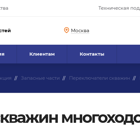
ства
Техническая по
стей
Москва
ия
Клиентам
Контакты
кция
Запасные части
Переключатели скважин
скважин многоход