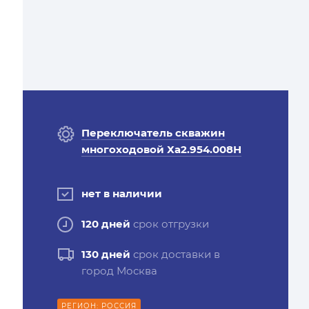
Переключатель скважин
многоходовой Ха2.954.008Н
нет в наличии
120 дней
срок отгрузки
130 дней
срок доставки в
город Москва
РЕГИОН: РОССИЯ