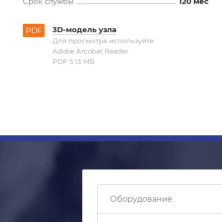
Срок службы
120 мес
3D-модель узла
PDF
Для просмотра используйте
Adobe Arcobat Reader
PDF 5.13 MБ