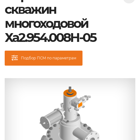
скважин
многоходовой
Ха2.954.008Н-05
Подбор ПСМ по параметрам