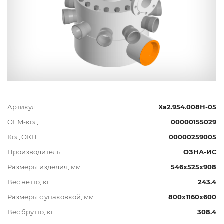
Артикул
Ха2.954.008Н-05
OEM-код
00000155029
Код ОКП
00000259005
Производитель
ОЗНА-ИС
Размеры изделия, мм
546x525x908
Вес нетто, кг
243.4
Размеры с упаковкой, мм
800x1160x600
Вес брутто, кг
308.4