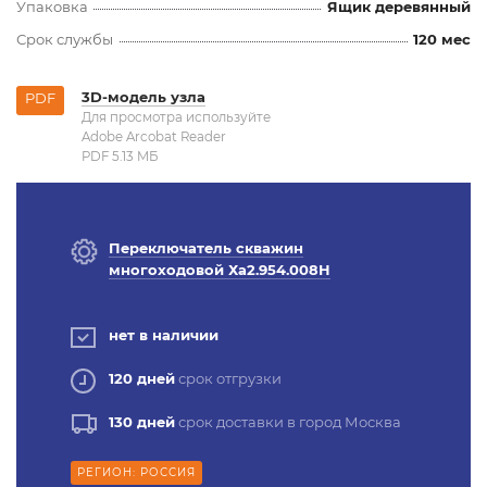
Упаковка
Ящик деревянный
Срок службы
120 мес
3D-модель узла
PDF
Для просмотра используйте
Adobe Arcobat Reader
PDF 5.13 MБ
Переключатель скважин
многоходовой Ха2.954.008Н
нет в наличии
120 дней
срок отгрузки
130 дней
срок доставки в город Москва
РЕГИОН: РОССИЯ