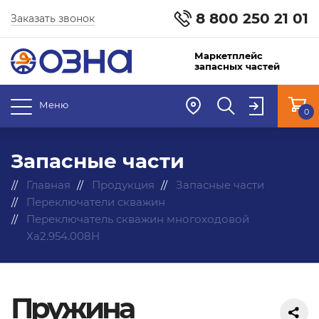
8 800 250 21 01
Заказать звонок
Маркетплейс
запасных частей
Меню
0
Запасные части
Главная
Продукция
Запасные части
Переключатели скважин
Переключатель скважин многоходовой
Ха2.954.008Н
Пружина