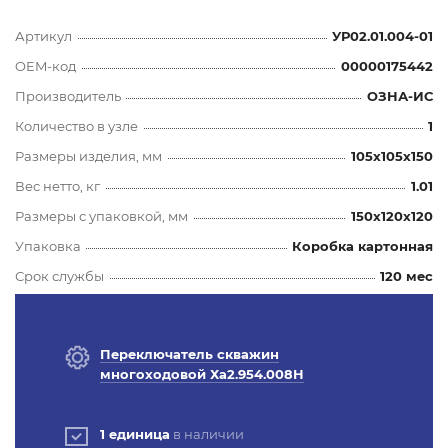
Артикул
УР02.01.004-01
OEM-код
00000175442
Производитель
ОЗНА-ИС
Количество в узле
1
Размеры изделия, мм
105x105x150
Вес нетто, кг
1.01
Размеры с упаковкой, мм
150x120x120
Упаковка
Коробка картонная
Срок службы
120 мес
Переключатель скважин
многоходовой Ха2.954.008Н
1 единица
в наличии