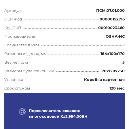
Артикул
ПСМ.07.01.000
OEM-код
00000152716
Код ОКП
00010023460
Производитель
ОЗНА-ИС
Количество в узле
1
Размеры изделия, мм
184x100x170
Вес нетто, кг
5
Размеры с упаковкой, мм
170x120x230
Упаковка
Коробка картонная
Срок службы
120 мес
Переключатель скважин
многоходовой Ха2.954.008Н