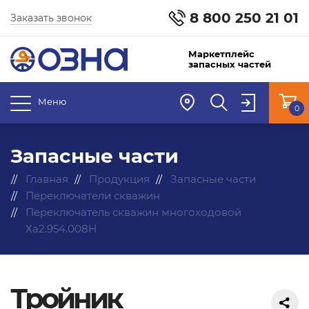
8 800 250 21 01
Заказать звонок
Маркетплейс
запасных частей
Меню
0
Запасные части
Главная
Продукция
Запасные части
Переключатели скважин
Переключатель скважин многоходовой
Ха2.954.008Н
Тройник