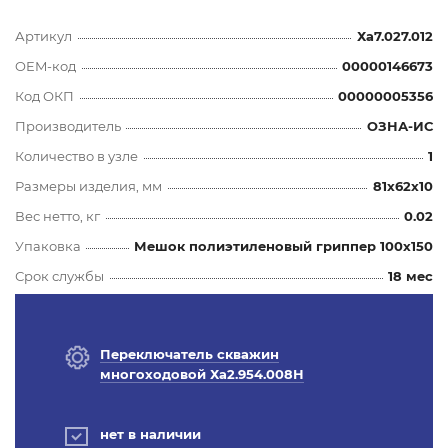
Артикул
Ха7.027.012
OEM-код
00000146673
Код ОКП
00000005356
Производитель
ОЗНА-ИС
Количество в узле
1
Размеры изделия, мм
81x62x10
Вес нетто, кг
0.02
Упаковка
Мешок полиэтиленовый гриппер 100х150
Срок службы
18 мес
Переключатель скважин
многоходовой Ха2.954.008Н
нет в наличии