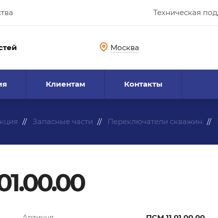
ства
Техническая по
стей
Москва
ия
Клиентам
Контакты
кция
Запасные части
Переключатели скважин
01.00.00
Артикул
ПСМ.11.01.00.00