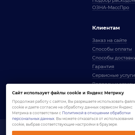
Подбор расходо
ОЗНА-МассПро
Клиентам
Заказ на сайте
Способы оплаты
Способы доставк
Гарантия
Сервисные услуги
Вопросы и ответ
Условия сотрудни
Сайт использует файлы cookie и Яндекс Метрику
Правила использ
Продолжая работу с сайтом, Вы разрешаете использовать файл
cookie и даете согласие на обработку данных сервисом Яндекс
Метрика в соответствии с
Политикой в отношении обработки
персональных данных
. Вы можете отказаться от использования
cookie, выбрав соответствующие настройки в браузере.
1958-2026 ©
Комп