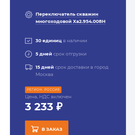
Переключатель скважин
многоходовой Ха2.954.008Н
30 единиц
в наличии
5 дней
срок отгрузки
15 дней
срок доставки в город
Москва
РЕГИОН: РОССИЯ
Цена, НДС включен
3 233 ₽
В ЗАКАЗ