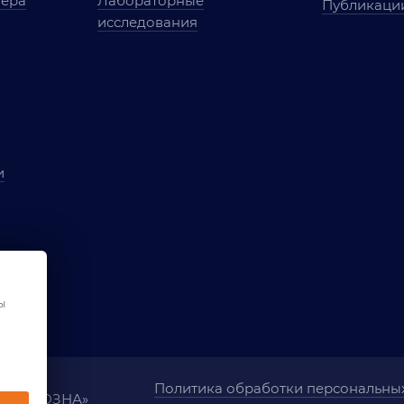
мера
Лабораторные
Публикаци
исследования
и
ы
чества
ования
ы
Политика обработки персональны
ания «ОЗНА»