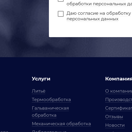
обработки персональных д
Даю
согласие на обработку
персональных данных
Услуги
Компани
Литьё
О компани
Термообработка
Производст
Гальваническая
Сертифика
обработка
Отзывы
Механическая обработка
Новости