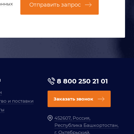
анных
Отправить запрос
я
8 800 250 21 01
и
Заказать звонок
во и поставки
ты
452607, Россия,
Республика Башкортостан,
г. Октябрьский,