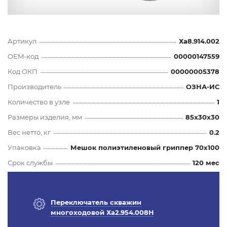
Артикул
Ха8.914.002
OEM-код
00000147559
Код ОКП
00000005378
Производитель
ОЗНА-ИС
Количество в узле
1
Размеры изделия, мм
85x30x30
Вес нетто, кг
0.2
Упаковка
Мешок полиэтиленовый гриппер 70х100
Срок службы
120 мес
Переключатель скважин
многоходовой Ха2.954.008Н