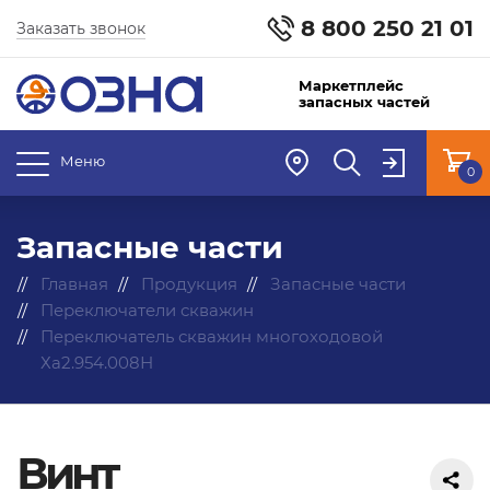
8 800 250 21 01
Заказать звонок
Маркетплейс
запасных частей
Меню
0
Запасные части
Главная
Продукция
Запасные части
Переключатели скважин
Переключатель скважин многоходовой
Ха2.954.008Н
Винт