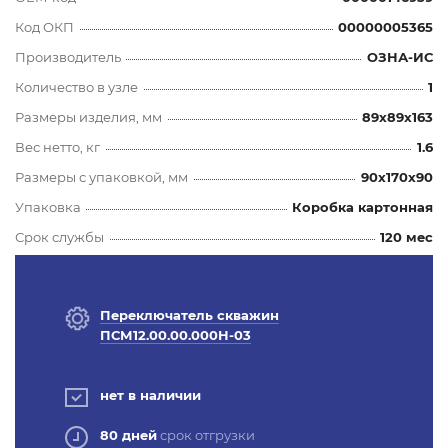
Код ОКП
00000005365
Производитель
ОЗНА-ИС
Количество в узле
1
Размеры изделия, мм
89x89x163
Вес нетто, кг
1.6
Размеры с упаковкой, мм
90x170x90
Упаковка
Коробка картонная
Срок службы
120 мес
Переключатель скважин
ПСМ12.00.00.000Н-03
нет в наличии
80 дней
срок отгрузки