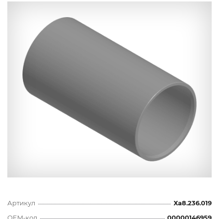
Артикул
Ха8.236.019
OEM-код
00000146959