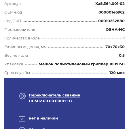
Артикул
Ха8.364.001-02
OEM-код
00000146962
Код ОКП
00010252880
Производитель
ОЗНА-ИС
Количество в узле
1
Размеры изделия, мм
70x70x30
Вес нетто, кг
0.5
Упаковка
Мешок полиэтиленовый гриппер 100х150
Срок службы
120 мес
Переключатель скважин
ПСМ12.00.00.000Н-03
нет в наличии