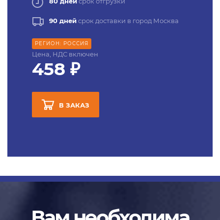
80 дней
срок отгрузки
90 дней
срок доставки в город Москва
РЕГИОН: РОССИЯ
Цена, НДС включен
458 ₽
В ЗАКАЗ
Вам необходима