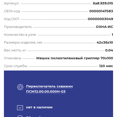
Артикул
Ха8.939.015
OEM-код
00000147583
Код ОКП
00000003049
Производитель
ОЗНА-ИС
Количество в узле
1
Размеры изделия, мм
42x36x10
Вес нетто, кг
0.04
Упаковка
Мешок полиэтиленовый гриппер 70х100
Срок службы
120 мес
Переключатель скважин
ПСМ12.00.00.000Н-03
нет в наличии