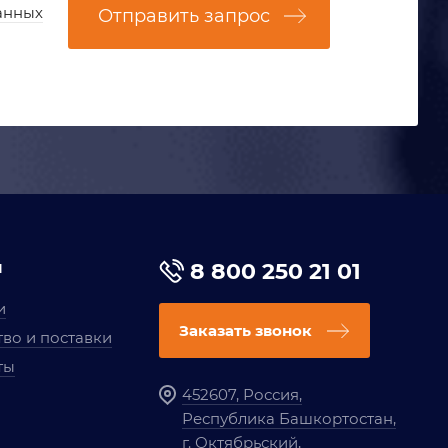
анных
Отправить запрос
я
8 800 250 21 01
и
Заказать звонок
во и поставки
ты
452607, Россия,
Республика Башкортостан,
г. Октябрьский,