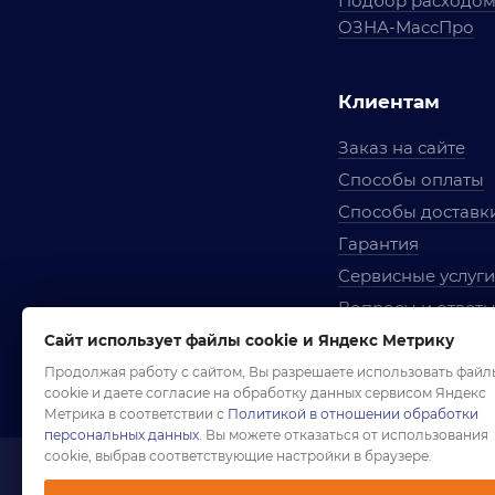
Подбор расходо
ОЗНА-МассПро
Клиентам
Заказ на сайте
Способы оплаты
Способы доставк
Гарантия
Сервисные услуги
Вопросы и ответ
Условия сотрудни
Сайт использует файлы cookie и Яндекс Метрику
Правила использ
Продолжая работу с сайтом, Вы разрешаете использовать файл
cookie и даете согласие на обработку данных сервисом Яндекс
Метрика в соответствии с
Политикой в отношении обработки
персональных данных
. Вы можете отказаться от использования
cookie, выбрав соответствующие настройки в браузере.
1958-2026 ©
Комп