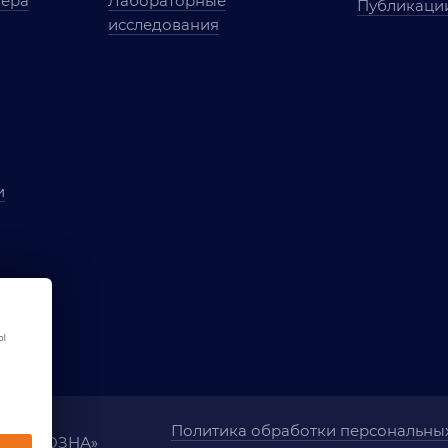
мера
Лабораторные
Публикаци
исследования
и
ы
чества
ования
ы
Политика обработки персональны
ания «ОЗНА»