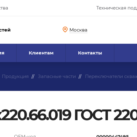
ства
Техническая по
стей
Москва
ия
Клиентам
Контакты
Продукция
Запасные части
Переключатели сква
20.66.019 ГОСТ 22
OEM-код
00000447495