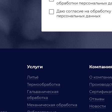
обработки персональных д
Даю
согласие на обработку
персональных данных
Услуги
Компани
Литьё
О компани
Термообработка
Производст
Гальваническая
Сертифика
обработка
Отзывы
Механическая обработка
Новости