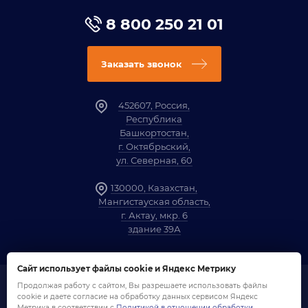
8 800 250 21 01
Заказать звонок
452607, Россия,
Республика
Башкортостан,
г. Октябрьский,
ул. Северная, 60
130000, Казахстан,
Мангистауская область,
г. Актау, мкр. 6
здание 39А
Сайт использует файлы cookie и Яндекс Метрику
Продолжая работу с сайтом, Вы разрешаете использовать файлы
1958-2026 ©
Компания «ОЗНА»
cookie и даете согласие на обработку данных сервисом Яндекс
Политика обработки персональных данных
Метрика в соответствии с
Политикой в отношении обработки