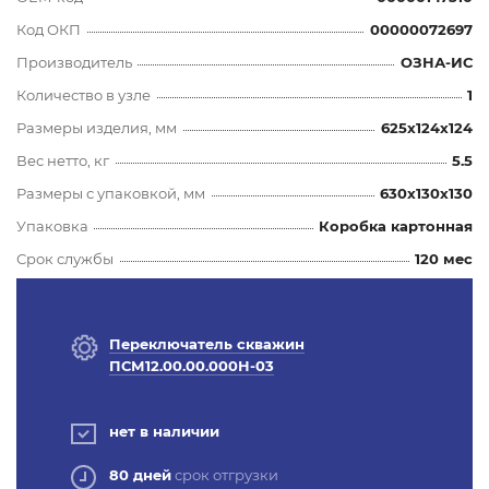
Код ОКП
00000072697
Производитель
ОЗНА-ИС
Количество в узле
1
Размеры изделия, мм
625x124x124
Вес нетто, кг
5.5
Размеры с упаковкой, мм
630x130x130
Упаковка
Коробка картонная
Срок службы
120 мес
Переключатель скважин
ПСМ12.00.00.000Н-03
нет в наличии
80 дней
срок отгрузки