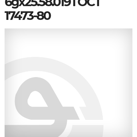
6gx25.58.019 ГОСТ
17473-80