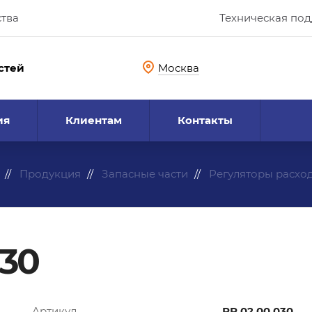
ства
Техническая по
стей
Москва
ия
Клиентам
Контакты
Продукция
Запасные части
Регуляторы расхо
030
Артикул
РР.02.00.030