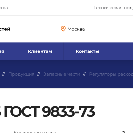
ства
Техническая по
стей
Москва
ия
Клиентам
Контакты
Продукция
Запасные части
Регуляторы расхо
 ГОСТ 9833-73
Количество в узле
2