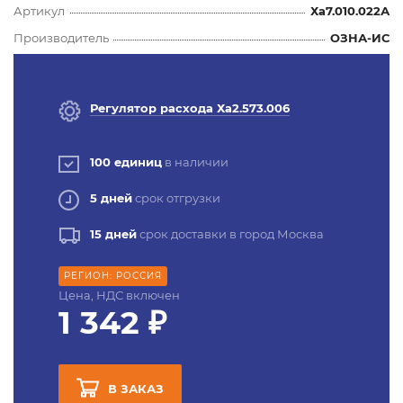
Артикул
Ха7.010.022А
Производитель
ОЗНА-ИС
Регулятор расхода Ха2.573.006
100 единиц
в наличии
5 дней
срок отгрузки
15 дней
срок доставки в город Москва
РЕГИОН: РОССИЯ
Цена, НДС включен
1 342 ₽
В ЗАКАЗ