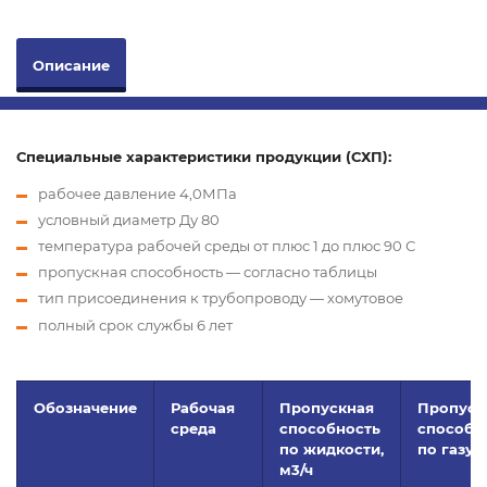
Описание
Специальные характеристики продукции (СХП):
рабочее давление 4,0МПа
условный диаметр Ду 80
температура рабочей среды от плюс 1 до плюс 90 С
пропускная способность — согласно таблицы
тип присоединения к трубопроводу — хомутовое
полный срок службы 6 лет
Обозначение
Рабочая
Пропускная
Пропуск
среда
способность
способн
по жидкости,
по газу, 
м
3
/ч