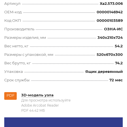
Артикул
Ха2.573.006
OEM-код
00000146942
Код ОКП
00000103589
Производитель
ОЗНА-ИС
Размеры изделия, мм
340x210x724
Вес нетто, кг
54.2
Размеры с упаковкой, мм
520x670x300
Вес брутто, кг
74.2
Упаковка
Ящик деревянный
Срок службы
72 мес
3D-модель узла
PDF
Для просмотра используйте
Adobe Arcobat Reader
PDF 44.42 MБ