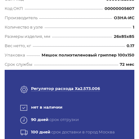
Код ОКП
00000005607
Производитель
ОЗНА-ИС
Количество в узле
1
Размеры изделия, мм
26x85x85
Вес нетто, кг
0.17
Упаковка
Мешок полиэтиленовый гриппер 100х150
Срок службы
72 мес
Регулятор расхода Ха2.573.006
нет в наличии
90 дней
срок отгрузки
100 дней
срок доставки в город Москва