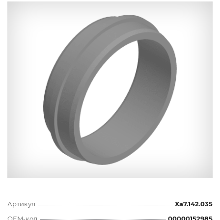
Артикул
Ха7.142.035
OEM-код
00000152985