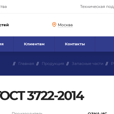
ства
Техническая по
стей
Москва
ия
Клиентам
Контакты
Главная
Продукция
Запасные части
Р
ГОСТ 3722-2014
Производитель
ОЗНА-ИС