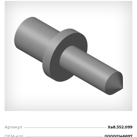
Артикул
Ха8.352.099
OEM-код
00000146697