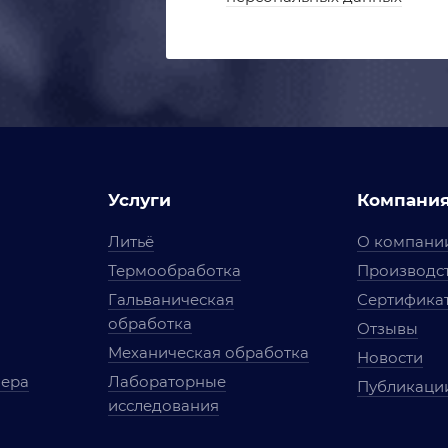
Услуги
Компани
Литьё
О компани
Термообработка
Производст
Гальваническая
Сертифика
обработка
Отзывы
Механическая обработка
Новости
мера
Лабораторные
Публикаци
исследования