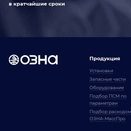
в кратчайшие сроки
Продукция
Установки
Запасные части
Оборудование
Подбор ПСМ по
параметрам
Подбор расходо
ОЗНА-МассПро