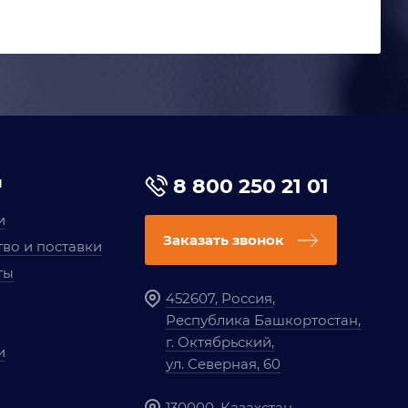
я
8 800 250 21 01
и
Заказать звонок
во и поставки
ты
452607, Россия,
Республика Башкортостан,
г. Октябрьский,
и
ул. Северная, 60
130000, Казахстан,