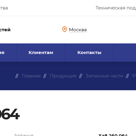
ства
Техническая по
стей
Москва
ия
Клиентам
Контакты
Главная
Продукция
Запасные части
Р
064
Артикул
Ха8.260.064