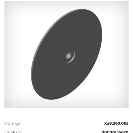
Артикул
Ха8.260.065
OEM-код
00000155628