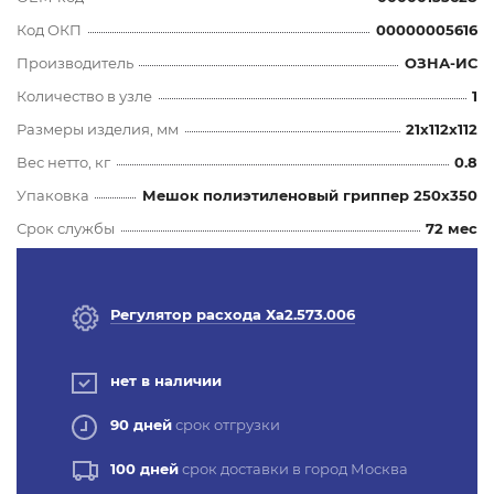
Код ОКП
00000005616
Производитель
ОЗНА-ИС
Количество в узле
1
Размеры изделия, мм
21x112x112
Вес нетто, кг
0.8
Упаковка
Мешок полиэтиленовый гриппер 250х350
Срок службы
72 мес
Регулятор расхода Ха2.573.006
нет в наличии
90 дней
срок отгрузки
100 дней
срок доставки в город Москва