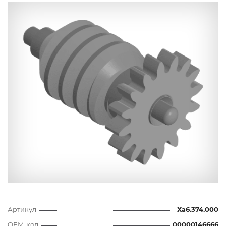
Артикул
Ха6.374.000
OEM-код
00000146666