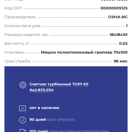
Код ОКП
00000005125
Производитель
ОЗНА-ИС
Количество в узле
1
Размеры изделия, мм
18x18x30
Вес нетто, кг
0.02
Упаковка
Мешок полиэтиленовый гриппер 70х100
Срок службы
96 мес
Счетчик турбинный ТОР1-50
Ха2.833.034
нет в наличии
90 дней
срок отгрузки
100 дней
срок доставки в город Москва