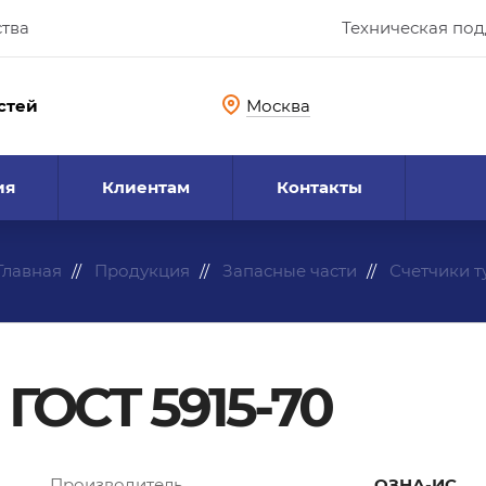
ства
Техническая по
стей
Москва
ия
Клиентам
Контакты
Главная
Продукция
Запасные части
Счетчики 
 ГОСТ 5915-70
Производитель
ОЗНА-ИС