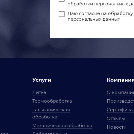
обработки персональных д
Даю
согласие на обработку
персональных данных
Услуги
Компани
Литьё
О компани
Термообработка
Производст
Гальваническая
Сертифика
обработка
Отзывы
Механическая обработка
Новости