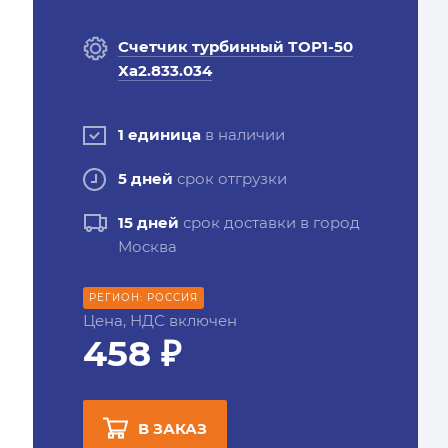
Счетчик турбинный ТОР1-50
Ха2.833.034
1 единица
в наличии
5 дней
срок отгрузки
15 дней
срок доставки в город
Москва
РЕГИОН: РОССИЯ
Цена, НДС включен
458 ₽
В ЗАКАЗ