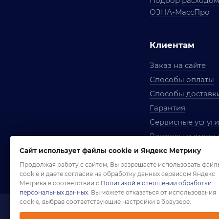
Подбор расходо
ОЗНА-МассПро
Клиентам
Заказ на сайте
Способы оплаты
Способы доставк
Гарантия
Сервисные услуги
Вопросы и ответ
Условия сотрудни
Сайт использует файлы cookie и Яндекс Метрику
Правила использ
Продолжая работу с сайтом, Вы разрешаете использовать файл
cookie и даете согласие на обработку данных сервисом Яндекс
Метрика в соответствии с
Политикой в отношении обработки
персональных данных
. Вы можете отказаться от использования
cookie, выбрав соответствующие настройки в браузере.
1958-2026 ©
Комп