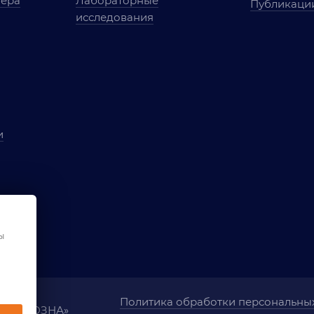
мера
Лабораторные
Публикаци
исследования
и
ы
чества
ования
ы
Политика обработки персональны
ания «ОЗНА»