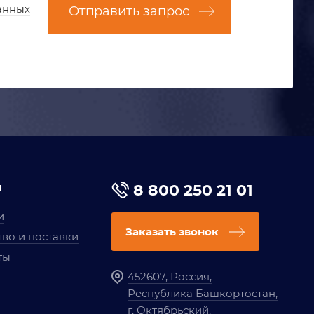
анных
Отправить запрос
я
8 800 250 21 01
и
Заказать звонок
во и поставки
ты
452607, Россия,
Республика Башкортостан,
г. Октябрьский,