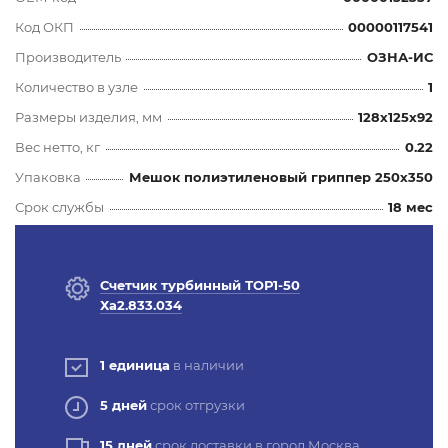
Код ОКП
00000117541
Производитель
ОЗНА-ИС
Количество в узле
1
Размеры изделия, мм
128x125x92
Вес нетто, кг
0.22
Упаковка
Мешок полиэтиленовый гриппер 250х350
Срок службы
18 мес
Счетчик турбинный ТОР1-50
Ха2.833.034
1 единица
в наличии
5 дней
срок отгрузки
15 дней
срок доставки в город Москва