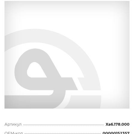
Артикул
Ха6.178.000
OEM-код
00000152357