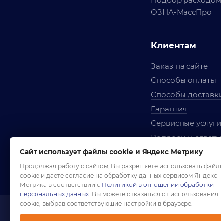
Подбор расходо
ОЗНА-МассПро
Клиентам
Заказ на сайте
Способы оплаты
Способы доставк
Гарантия
Сервисные услуги
Вопросы и ответ
Условия сотрудни
Сайт использует файлы cookie и Яндекс Метрику
Правила использ
Продолжая работу с сайтом, Вы разрешаете использовать файл
cookie и даете согласие на обработку данных сервисом Яндекс
Метрика в соответствии с
Политикой в отношении обработки
персональных данных
. Вы можете отказаться от использования
cookie, выбрав соответствующие настройки в браузере.
1958-2026 ©
Комп