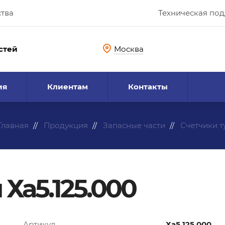
ства
Техническая по
стей
Москва
ия
Клиентам
Контакты
Главная
Продукция
Запасные части
Счетчики 
Ха5.125.000
Артикул
Ха5.125.000