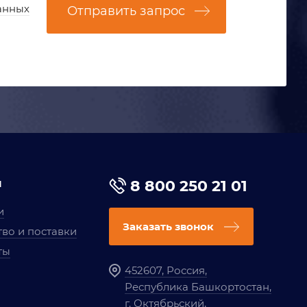
анных
Отправить запрос
я
8 800 250 21 01
и
Заказать звонок
во и поставки
ты
452607, Россия,
Республика Башкортостан,
г. Октябрьский,