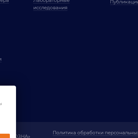
мера
Лабораторные
Публикаци
исследования
и
ы
чества
ования
ы
Политика обработки персональны
ания «ОЗНА»