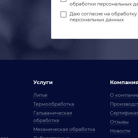
обработки персональных д
Даю
согласие на обработку
персональных данных
Услуги
Компани
Литьё
О компани
Термообработка
Производст
Гальваническая
Сертифика
обработка
Отзывы
Механическая обработка
Новости