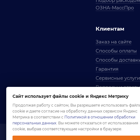
Подбор расходо
ОЗНА-МассПро
Клиентам
Заказ на сайте
Способы оплаты
Способы доставк
Гарантия
Сервисные услуги
Вопросы и ответ
Условия сотрудни
Сайт использует файлы cookie и Яндекс Метрику
Правила использ
Продолжая работу с сайтом, Вы разрешаете использовать файл
cookie и даете согласие на обработку данных сервисом Яндекс
Метрика в соответствии с
Политикой в отношении обработки
персональных данных
. Вы можете отказаться от использования
cookie, выбрав соответствующие настройки в браузере.
1958-2026 ©
Комп