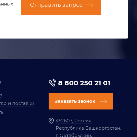
анных
Отправить запрос
я
8 800 250 21 01
и
Заказать звонок
во и поставки
ты
452607, Россия,
Республика Башкортостан,
г. Октябрьский,