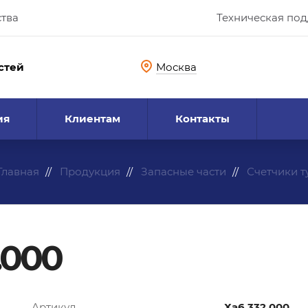
ства
Техническая по
стей
Москва
ия
Клиентам
Контакты
Главная
Продукция
Запасные части
Счетчики 
.000
Артикул
Ха6.332.000