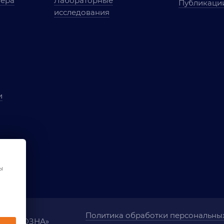
мера
Лабораторные
Публикаци
исследования
и
ы
чества
ования
ы
Политика обработки персональны
ания «ОЗНА»