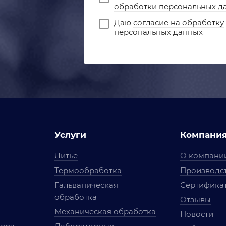
обработки персональных д
Даю
согласие на обработку
персональных данных
Услуги
Компани
Литьё
О компани
Термообработка
Производст
Гальваническая
Сертифика
обработка
Отзывы
Механическая обработка
Новости