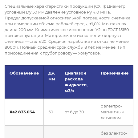
Специальные характеристики продукции (СХП): Диаметр
условный Dy 50 мм давление условное Py 4,0 МПа.
Предел допускаемой относительной погрешности счетчика
при измерении объема рабочей среды, ±1,0%. Монтажная
длина 200 мм. Климатическое исполнение У2 по ГОСТ 15150
при эксплуатации. Материальное исполнение корпуса
счетчика — сталь 20. Средняя наработка на отказ не менее
8000ч. Полный средний срок службы 8 лет, не менее. Тип
присоединения к трубопроводу — хомутовое.
Обозначение
Ду,
Диапазон
Примечание
мм
расхода
жидкости,
м
3
/ч
с электро-
Ха2.833.034
50
от 6 до 30
магнитным
датчиком
без электро-