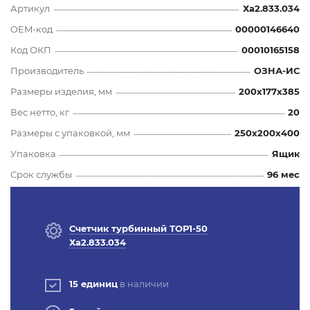
Артикул
Ха2.833.034
OEM-код
00000146640
Код ОКП
00010165158
Производитель
ОЗНА-ИС
Размеры изделия, мм
200x177x385
Вес нетто, кг
20
Размеры с упаковкой, мм
250x200x400
Упаковка
Ящик
Срок службы
96 мес
Счетчик турбинный ТОР1-50
Ха2.833.034
15 единиц
в наличии