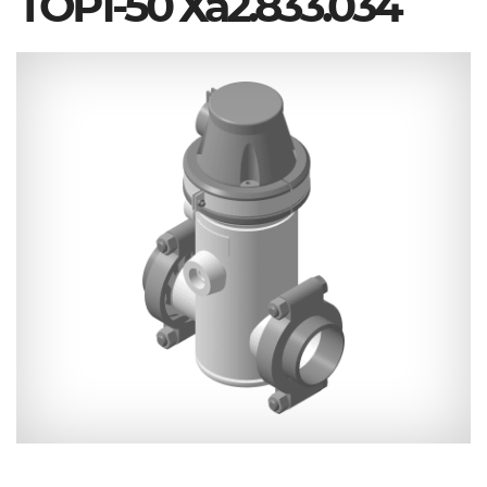
ТОР1-50 Ха2.833.034