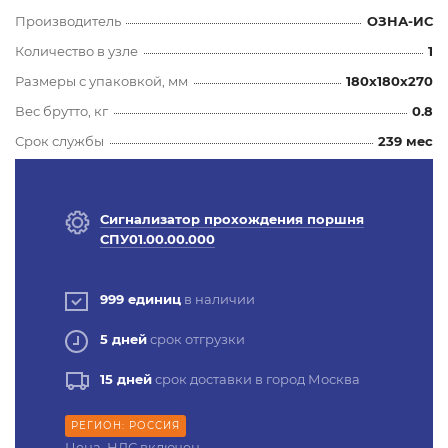
Производитель
ОЗНА-ИС
Количество в узле
1
Размеры с упаковкой, мм
180x180x270
Вес брутто, кг
0.8
Срок службы
239 мес
Сигнализатор прохождения поршня
СПУ01.00.00.000
999 единиц
в наличии
5 дней
срок отгрузки
15 дней
срок доставки в город Москва
РЕГИОН: РОССИЯ
Цена, НДС включен