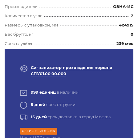
Производитель
ОЗНА-ИС
Количество в узле
2
Размеры с упаковкой, мм
4x4x15
Вес брутто, кг
0
Срок службы
239 мес
Сигнализатор прохождения поршня
СПУ01.00.00.000
999 единиц
в наличии
5 дней
срок отгрузки
15 дней
срок доставки в город Москва
РЕГИОН: РОССИЯ
Цена, НДС включен