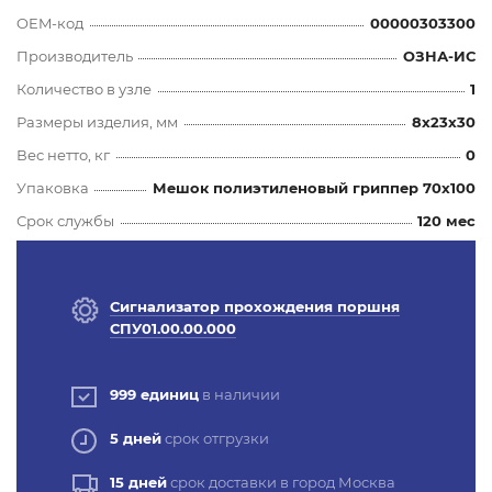
OEM-код
00000303300
Производитель
ОЗНА-ИС
Количество в узле
1
Размеры изделия, мм
8x23x30
Вес нетто, кг
0
Упаковка
Мешок полиэтиленовый гриппер 70х100
Срок службы
120 мес
Сигнализатор прохождения поршня
СПУ01.00.00.000
999 единиц
в наличии
5 дней
срок отгрузки
15 дней
срок доставки в город Москва