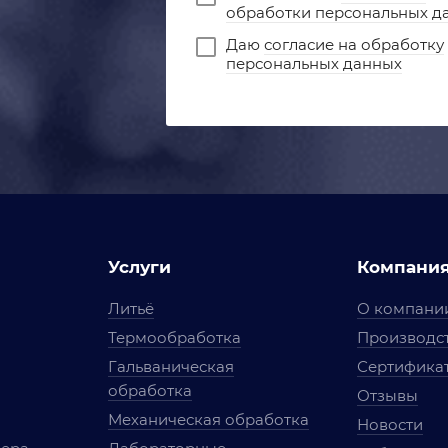
обработки персональных д
Даю
согласие на обработку
персональных данных
Услуги
Компани
Литьё
О компани
Термообработка
Производст
Гальваническая
Сертифика
обработка
Отзывы
Механическая обработка
Новости