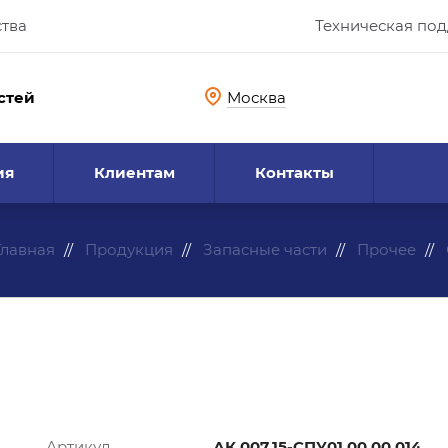
ства
Техническая по
стей
Москва
ия
Клиентам
Контакты
Главная
Продукция
Запасные части
Прочее
Артикул
АК 007.15-СПУ01.00.00.014