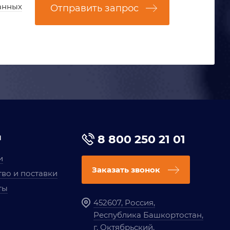
анных
Отправить запрос
я
8 800 250 21 01
и
Заказать звонок
во и поставки
ты
452607, Россия,
Республика Башкортостан,
г. Октябрьский,