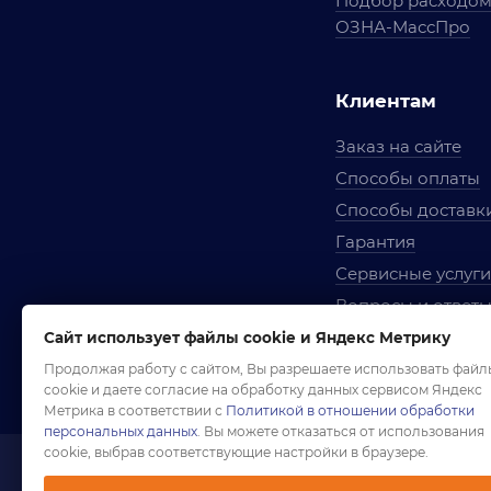
Подбор расходо
ОЗНА-МассПро
Клиентам
Заказ на сайте
Способы оплаты
Способы доставк
Гарантия
Сервисные услуги
Вопросы и ответ
Условия сотрудни
Сайт использует файлы cookie и Яндекс Метрику
Правила использ
Продолжая работу с сайтом, Вы разрешаете использовать файл
cookie и даете согласие на обработку данных сервисом Яндекс
Метрика в соответствии с
Политикой в отношении обработки
персональных данных
. Вы можете отказаться от использования
cookie, выбрав соответствующие настройки в браузере.
1958-2026 ©
Комп