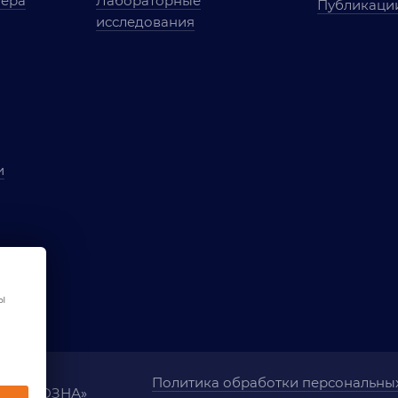
мера
Лабораторные
Публикаци
исследования
и
ы
чества
ования
ы
Политика обработки персональны
ания «ОЗНА»