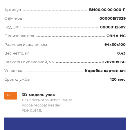
Артикул
ВИ00.00.00.000-11
OEM-код
00000157329
Код ОКП
00000112607
Производитель
ОЗНА-ИС
Размеры изделия, мм
94x30x100
Вес нетто, кг
0.43
Размеры с упаковкой, мм
220x80x130
Упаковка
Коробка картонная
Срок службы
120 мес
3D-модель узла
PDF
Для просмотра используйте
Adobe Arcobat Reader
PDF 0.51 MБ