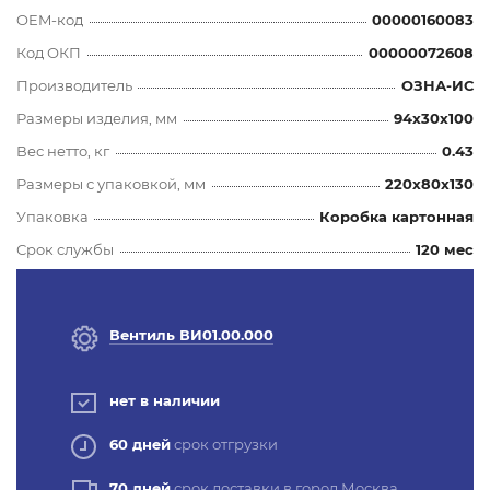
OEM-код
00000160083
Код ОКП
00000072608
Производитель
ОЗНА-ИС
Размеры изделия, мм
94x30x100
Вес нетто, кг
0.43
Размеры с упаковкой, мм
220x80x130
Упаковка
Коробка картонная
Срок службы
120 мес
Вентиль ВИ01.00.000
нет в наличии
60 дней
срок отгрузки
70 дней
срок доставки в город Москва