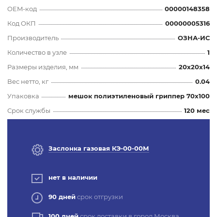
OEM-код
00000148358
Код ОКП
00000005316
Производитель
ОЗНА-ИС
Количество в узле
1
Размеры изделия, мм
20x20x14
Вес нетто, кг
0.04
Упаковка
мешок полиэтиленовый гриппер 70х100
Срок службы
120 мес
Заслонка газовая КЭ-00-00М
нет в наличии
90 дней
срок отгрузки
100 дней
срок доставки в город Москва