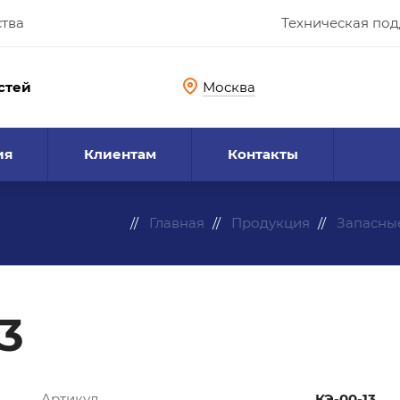
ства
Техническая по
стей
Москва
ия
Клиентам
Контакты
Главная
Продукция
Запасные
3
Артикул
КЭ-00-13