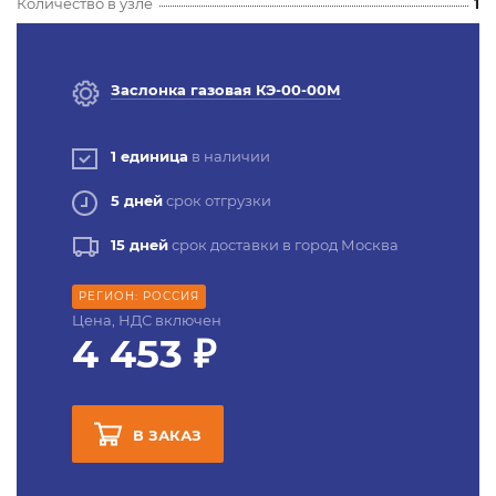
Количество в узле
1
Заслонка газовая КЭ-00-00М
1 единица
в наличии
5 дней
срок отгрузки
15 дней
срок доставки в город Москва
РЕГИОН: РОССИЯ
Цена, НДС включен
4 453 ₽
В ЗАКАЗ