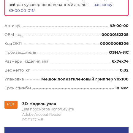
выбрать усовершенствованный аналог —
заслонку
КЭ.00.00-01М
Артикул
КЭ-00-00
OEM-код
00000152305
Код ОКП
00000005306
Производитель
ОЗНА-ИС
Размеры изделия, мм
6x74x74
Вес нетто, кг
0.02
Упаковка
Мешок полиэтиленовый гриппер 70х100
Срок службы
18 мес
3D-модель узла
PDF
Для просмотра используйте
Adobe Arcobat Reader
PDF 1.27 MБ