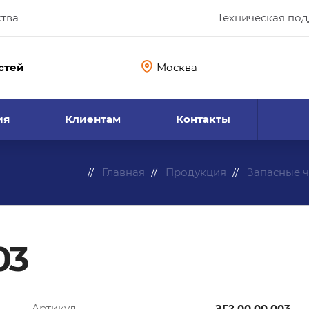
ства
Техническая по
стей
Москва
ия
Клиентам
Контакты
Главная
Продукция
Запасные ч
03
Артикул
ЗГ2.00.00.003